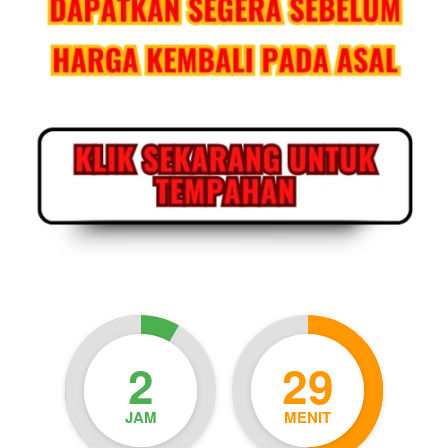
2
29
JAM
MENIT