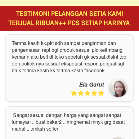
TESTIMONI PELANGGAN SETIA KAMI
TERJUAL RIBUAN++ PCS SETIAP HARINYA 
Terima kasih kk.pkt sdh sampai,pengiriman dan 
pengemasan rapi bgt.produk sesuai pic,ketimbang 
kemarin aku beli di toko sebelah gk sesuai.disini top 
deh pokok nya sesuai ekspetasi,respon penjual sgt 
baik.terima kasih kk terima kasih facebook
Ela Garut
 Sangat sesuai dengan harga yang sangat sangat 
lumayan .. buat bakar2 .. mnghemat mnyk grg dsaat 
mahal .. trmksh seller