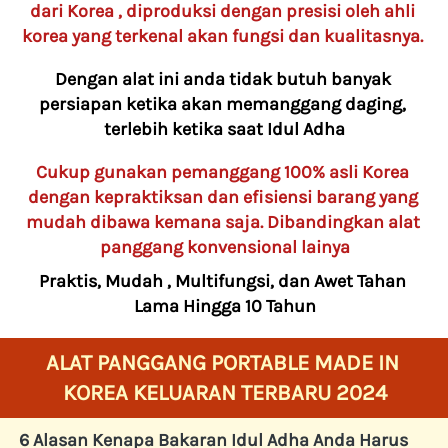
dari Korea , diproduksi dengan presisi oleh ahli 
korea yang terkenal akan fungsi dan kualitasnya.
Dengan alat ini anda tidak butuh banyak 
persiapan ketika akan memanggang daging, 
terlebih ketika saat Idul Adha
Cukup gunakan pemanggang 100% asli Korea 
dengan kepraktiksan dan efisiensi barang yang 
mudah dibawa kemana saja. Dibandingkan alat 
panggang konvensional lainya
Praktis, Mudah , Multifungsi, dan Awet Tahan 
Lama Hingga 10 Tahun
ALAT PANGGANG PORTABLE MADE IN 
KOREA KELUARAN TERBARU 2024
6 Alasan Kenapa Bakaran Idul Adha Anda Harus 