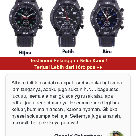
Testimoni Pelanggan Setia Kami !
Terjual Lebih dari 16rb pcs ++
Alhamdulillah sudah sampai...serius suka bgt sama 
jam tanganya, adeku juga suka nih🥺🥺 baguusss, 
lucuuu,, semua aman gk ada yg rusak atau apa 
pdhal jauh pengirimannya. Recommended bgt buat  
keluar, buat main arisan , karena nyaman. Gk bkal 
nyesel sok sumpa beli aja. Sellernya juga amanah, 
makasih bgt pokoknya puaass!