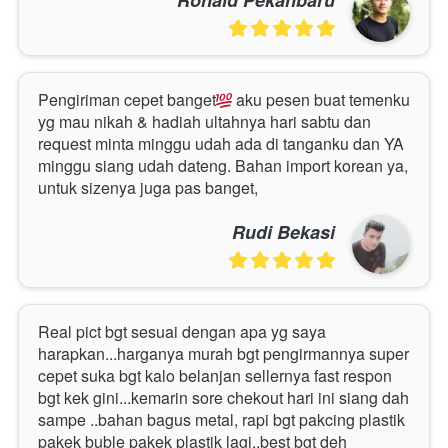
Ronald Pekanbaru
Pengiriman cepet banget
 aku pesen buat temenku 
yg mau nikah & hadiah ultahnya hari sabtu dan 
request minta minggu udah ada di tanganku dan YA 
minggu siang udah dateng. Bahan import korean ya, 
untuk sizenya juga pas banget, 
Rudi Bekasi
Real pict bgt sesuai dengan apa yg saya 
harapkan...harganya murah bgt pengirmannya super 
cepet suka bgt kalo belanjan sellernya fast respon 
bgt kek gini...kemarin sore chekout hari ini siang dah 
sampe ..bahan bagus metal, rapi bgt pakcing plastik 
pakek buble pakek plastik lagi..best bgt deh 