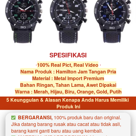
SPESIFIKASI
100% Real Pict, Real Video
Nama Produk : Hamilton Jam Tangan Pria
Material : Metal Import Premium
Bahan Ringan, Tahan Lama, Awet Dipakai
Warna : Merah, Hijau, Biru, Orange, Gold, Putih
5 Keunggulan & Alasan Kenapa Anda Harus Memiliki 
Produk Ini
BERGARANSI, 
100% produk baru dan original. 
Jika datang barang rusak atau cacat atau tidak asli, 
barang kami ganti baru atau uang kembali.