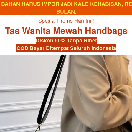
 BAHAN HARUS IMPOR JADI KALO KEHABISAN, R
BULAN.
Spesial Promo Hari Ini !
Tas Wanita Mewah Handbags
Diskon 50% Tanpa Ribet
COD Bayar Ditempat Seluruh Indonesia