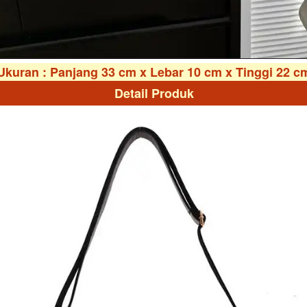
Ukuran : Panjang 33 cm x Lebar 10 cm x Tinggi 22 c
Detail Produk