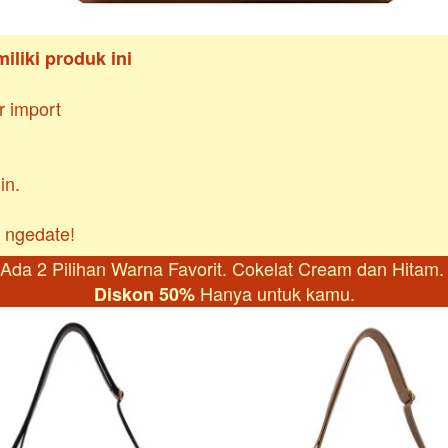
liki produk ini
r import
u ngedate!
Ada 2 Pilihan Warna Favorit. Cokelat Cream dan Hitam.
Hanya
untuk kamu.
Diskon 50% 