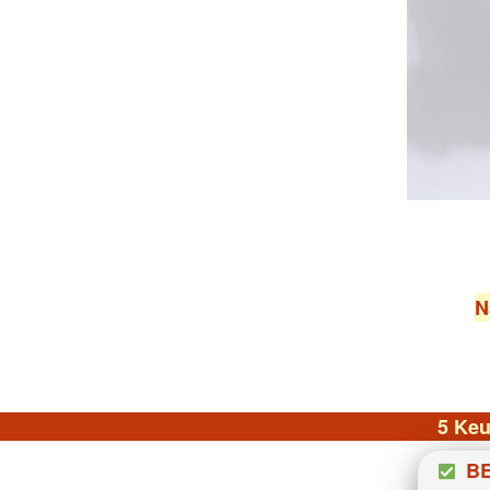
N
5 Keu
BE