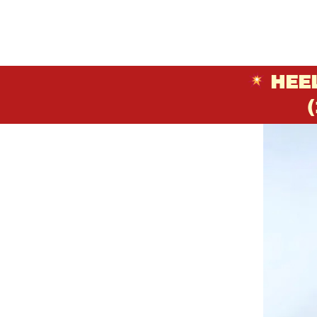
HEE
(