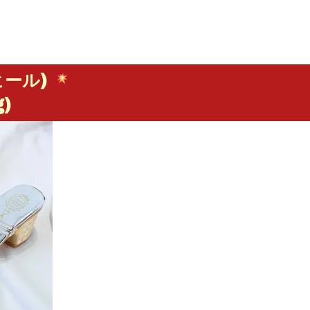
ヒール) 
g)