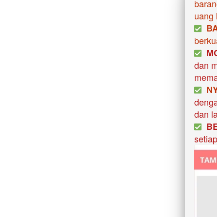
barang
uang 
B
berku
M
dan m
memak
  N
denga
dan l
B
setia