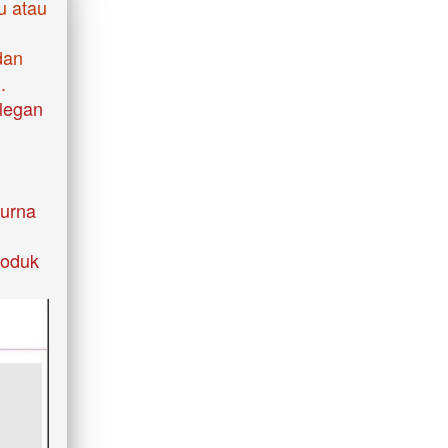
 atau 
an 
. 
legan 
urna 
oduk 