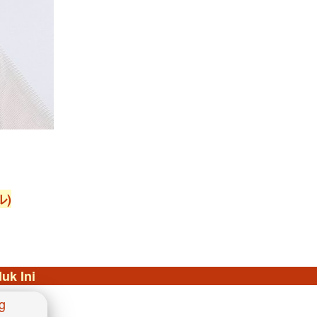
ル)
uk Ini
 