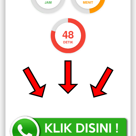
JAM
MENIT
47
DETIK