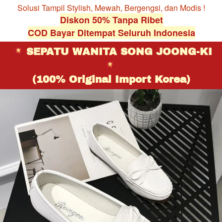
Solusi Tampil Stylish, Mewah, Bergengsi, dan Modis !
Diskon 50% Tanpa Ribet
COD Bayar Ditempat Seluruh Indonesia
SEPATU WANITA SONG JOONG-KI 
(100% Original Import Korea)