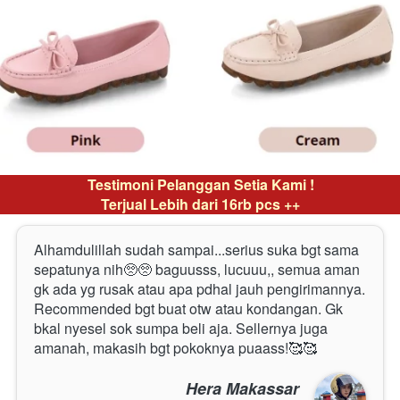
Testimoni Pelanggan Setia Kami !
Terjual Lebih dari 16rb pcs ++
Alhamdulillah sudah sampai...serius suka bgt sama 
sepatunya nih🥺🥺 baguusss, lucuuu,, semua aman 
gk ada yg rusak atau apa pdhal jauh pengirimannya. 
Recommended bgt buat otw atau kondangan. Gk 
bkal nyesel sok sumpa beli aja. Sellernya juga 
amanah, makasih bgt pokoknya puaass!🥰🥰  
Hera Makassar