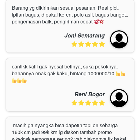
Barang yg dikirimkan sesuai pesanan. Real pict, 
tpilan bagus, dipakai keren, polo asli. bagus banget.. 
pengemasan baik, pengiriman cepat
Joni Semarang
cantikk kalii gak nyesal belinya, suka pokoknya. 
bahannya enak gak kaku, bintang 1000000/10
Reni Bogor
masih ga nyangka bisa dapetin topi ori seharga 
160k cm jadi 99k krn lg diskon tambah promo 
wkwkwk semogaaa sering2 yah diskonnya fix bakal 