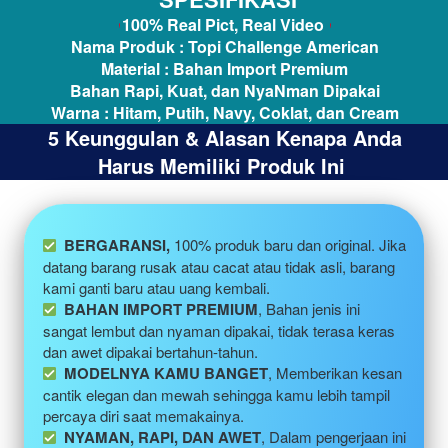
100% Real Pict, Real Video
Nama Produk : Topi Challenge American
Material : Bahan Import Premium
Bahan Rapi, Kuat, dan NyaNman Dipakai
Warna : Hitam, Putih, Navy, Coklat, dan Cream
5 Keunggulan & Alasan Kenapa Anda 
Harus Memiliki Produk Ini
BERGARANSI, 
100% produk baru dan original. Jika 
datang barang rusak atau cacat atau tidak asli, barang 
kami ganti baru atau uang kembali.
BAHAN IMPORT PREMIUM
, Bahan jenis ini 
sangat lembut dan nyaman dipakai, tidak terasa keras 
dan awet dipakai bertahun-tahun. 
MODELNYA KAMU BANGET
, Memberikan kesan 
cantik elegan dan mewah sehingga kamu lebih tampil 
percaya diri saat memakainya. 
  NYAMAN, RAPI, DAN AWET
, Dalam pengerjaan ini 