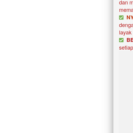
dan m
memak
  N
denga
layak
B
setia