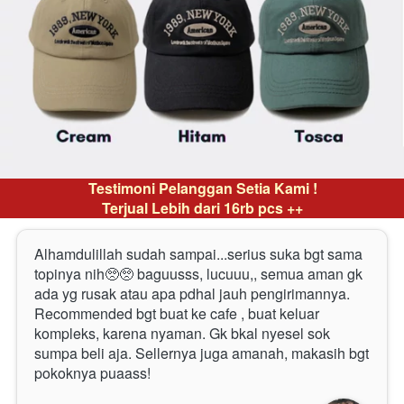
Testimoni Pelanggan Setia Kami !
Terjual Lebih dari 16rb pcs ++
Alhamdulillah sudah sampai...serius suka bgt sama 
topinya nih🥺🥺 baguusss, lucuuu,, semua aman gk 
ada yg rusak atau apa pdhal jauh pengirimannya. 
Recommended bgt buat ke cafe , buat keluar 
kompleks, karena nyaman. Gk bkal nyesel sok 
sumpa beli aja. Sellernya juga amanah, makasih bgt 
pokoknya puaass!