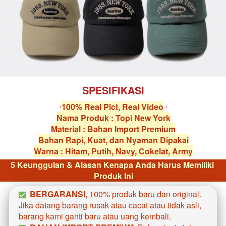
SPESIFIKASI
100% Real Pict, Real Video
Nama Produk : Topi New York
Material : Bahan Import Premium
Bahan Rapi, Kuat, dan Nyaman Dipakai
Warna : Hitam, Putih, Navy, Cokelat, Army
5 Keunggulan & Alasan Kenapa Anda Harus Memiliki 
Produk Ini
BERGARANSI, 
100% produk baru dan original. 
Jika datang barang rusak atau cacat atau tidak asli, 
barang kami ganti baru atau uang kembali.