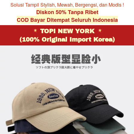
Solusi Tampil Stylish, Mewah, Bergengsi, dan Modis !
Diskon 50% Tanpa Ribet
COD Bayar Ditempat Seluruh Indonesia
TOPI NEW YORK 
(100% Original Import Korea)